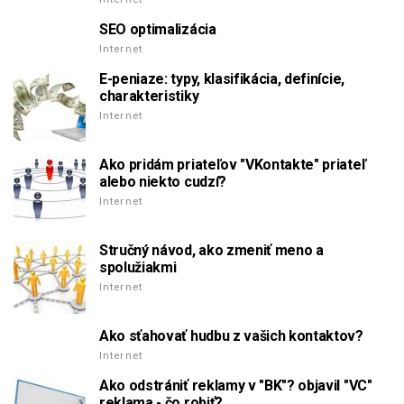
SEO optimalizácia
Internet
E-peniaze: typy, klasifikácia, definície,
charakteristiky
Internet
Ako pridám priateľov "VKontakte" priateľ
alebo niekto cudzí?
Internet
Stručný návod, ako zmeniť meno a
spolužiakmi
Internet
Ako sťahovať hudbu z vašich kontaktov?
Internet
Ako odstrániť reklamy v "BK"? objavil "VC"
reklama - čo robiť?