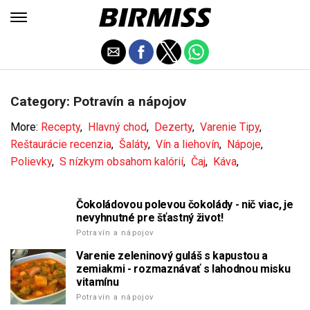
Category: Potravín a nápojov
More:
Recepty
,
Hlavný chod
,
Dezerty
,
Varenie Tipy
,
Reštaurácie recenzia
,
Šaláty
,
Vín a liehovín
,
Nápoje
,
Polievky
,
S nízkym obsahom kalórií
,
Čaj
,
Káva
,
Čokoládovou polevou čokolády - nič viac, je
nevyhnutné pre šťastný život!
Potravín a nápojov
Varenie zeleninový guláš s kapustou a
zemiakmi - rozmaznávať s lahodnou misku
vitamínu
Potravín a nápojov