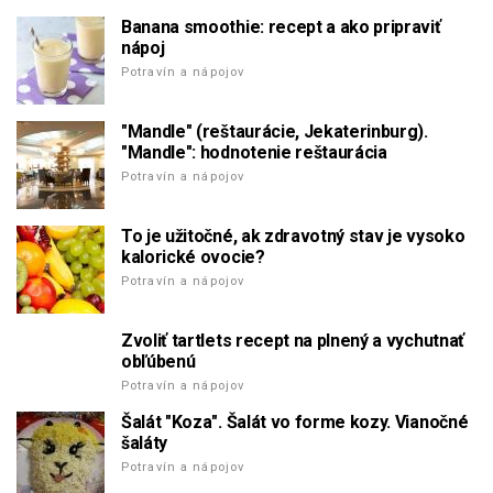
Banana smoothie: recept a ako pripraviť
nápoj
Potravín a nápojov
"Mandle" (reštaurácie, Jekaterinburg).
"Mandle": hodnotenie reštaurácia
Potravín a nápojov
To je užitočné, ak zdravotný stav je vysoko
kalorické ovocie?
Potravín a nápojov
Zvoliť tartlets recept na plnený a vychutnať
obľúbenú
Potravín a nápojov
Šalát "Koza". Šalát vo forme kozy. Vianočné
šaláty
Potravín a nápojov