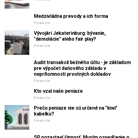
Medzivládna prevody a ich forma
Financie
Vývojári Jekaterinburg: bývanie,
"demolácie" alebo fair play?
Financie
Audit transakcií bežného účtu - je základom
pre výpočet daňového základu v
neprítomnosti prvotných dokladov
Financie
Kto vzal naše peniaze
Financie
Prečo peniaze nie sú určené na "kiwi"
kabelku?
Financie
SP pozastaví činnosť. Musím osvedčenie o