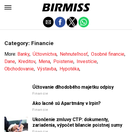
Category: Financie
More:
Banky
,
Účtovníctva
,
Nehnuteľnosť
,
Osobné financie
,
Dane
,
Kreditov
,
Mena
,
Poistenie
,
Investície
,
Obchodovanie
,
Výstavba
,
Hypotéka
,
Účtovanie dlhodobého majetku odpisy
Financie
Ako lacné sú Apartmány v Irpin?
Financie
Ukončenie zmluvy CTP: dokumenty,
zariadenia, výpočet bilancie poistnej sumy
Financie