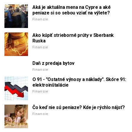
Aká je aktuálna mena na Cypre a aké
peniaze si so sebou vziať na výlete?
Financie
Ako kúpiť strieborné prúty v Sberbank
Ruska
Financie
Daň z predaja bytov
Financie
O 91 - "Ostatné výnosy a náklady". Skóre 91:
elektroinštalácie
Financie
Čo keď nie sú peniaze? Kde je rýchlo nájsť?
Financie