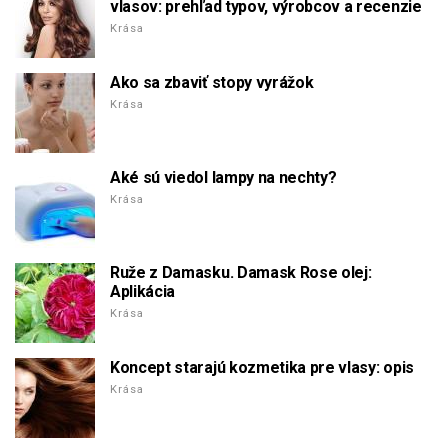
vlasov: prehľad typov, výrobcov a recenzie
Krása
Ako sa zbaviť stopy vyrážok
Krása
Aké sú viedol lampy na nechty?
Krása
Ruže z Damasku. Damask Rose olej:
Aplikácia
Krása
Koncept starajú kozmetika pre vlasy: opis
Krása