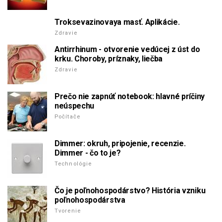
Troksevazinovaya masť. Aplikácie.
Zdravie
Antirrhinum - otvorenie vedúcej z úst do
krku. Choroby, príznaky, liečba
Zdravie
Prečo nie zapnúť notebook: hlavné príčiny
neúspechu
Počítače
Dimmer: okruh, pripojenie, recenzie.
Dimmer - čo to je?
Technológie
Čo je poľnohospodárstvo? História vzniku
poľnohospodárstva
Tvorenie