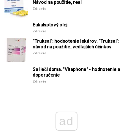
Návod na použitie, real
Zdravie
Eukalyptový olej
Zdravie
"Truksal": hodnotenie lekárov. "Truksal":
návod na použitie, vedľajších účinkov
Zdravie
Sa lieči doma. "Vitaphone" - hodnotenie a
doporučenie
Zdravie
ad