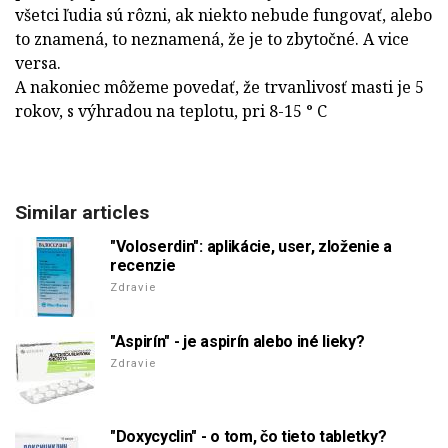
všetci ľudia sú rôzni, ak niekto nebude fungovať, alebo
to znamená, to neznamená, že je to zbytočné. A vice
versa.
A nakoniec môžeme povedať, že trvanlivosť masti je 5
rokov, s výhradou na teplotu, pri 8-15 ° C
Similar articles
"Voloserdin": aplikácie, user, zloženie a
recenzie
Zdravie
"Aspirín" - je aspirín alebo iné lieky?
Zdravie
"Doxycyclin" - o tom, čo tieto tabletky?