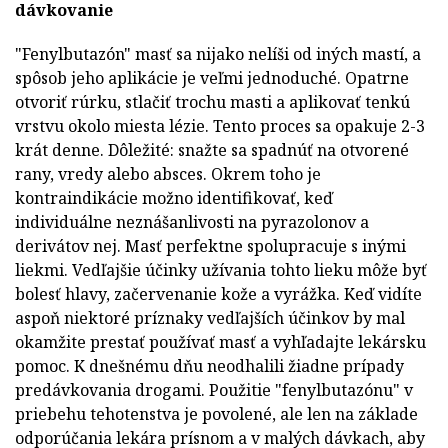
dávkovanie
"Fenylbutazón" masť sa nijako nelíši od iných mastí, a
spôsob jeho aplikácie je veľmi jednoduché. Opatrne
otvoriť rúrku, stlačiť trochu masti a aplikovať tenkú
vrstvu okolo miesta lézie. Tento proces sa opakuje 2-3
krát denne. Dôležité: snažte sa spadnúť na otvorené
rany, vredy alebo absces. Okrem toho je
kontraindikácie možno identifikovať, keď
individuálne neznášanlivosti na pyrazolonov a
derivátov nej. Masť perfektne spolupracuje s inými
liekmi. Vedľajšie účinky užívania tohto lieku môže byť
bolesť hlavy, začervenanie kože a vyrážka. Keď vidíte
aspoň niektoré príznaky vedľajších účinkov by mal
okamžite prestať používať masť a vyhľadajte lekársku
pomoc. K dnešnému dňu neodhalili žiadne prípady
predávkovania drogami. Použitie "fenylbutazónu" v
priebehu tehotenstva je povolené, ale len na základe
odporúčania lekára prísnom a v malých dávkach, aby