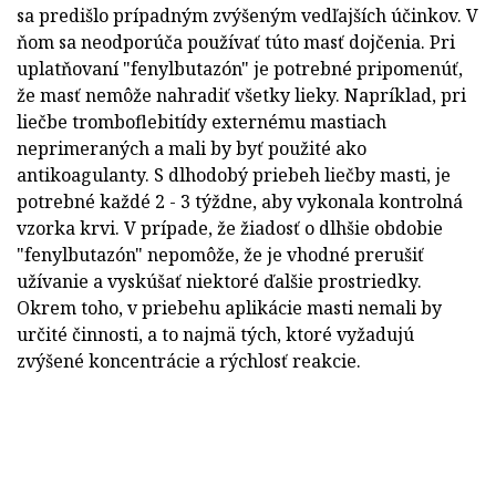
sa predišlo prípadným zvýšeným vedľajších účinkov. V
ňom sa neodporúča používať túto masť dojčenia. Pri
uplatňovaní "fenylbutazón" je potrebné pripomenúť,
že masť nemôže nahradiť všetky lieky. Napríklad, pri
liečbe tromboflebitídy externému mastiach
neprimeraných a mali by byť použité ako
antikoagulanty. S dlhodobý priebeh liečby masti, je
potrebné každé 2 - 3 týždne, aby vykonala kontrolná
vzorka krvi. V prípade, že žiadosť o dlhšie obdobie
"fenylbutazón" nepomôže, že je vhodné prerušiť
užívanie a vyskúšať niektoré ďalšie prostriedky.
Okrem toho, v priebehu aplikácie masti nemali by
určité činnosti, a to najmä tých, ktoré vyžadujú
zvýšené koncentrácie a rýchlosť reakcie.