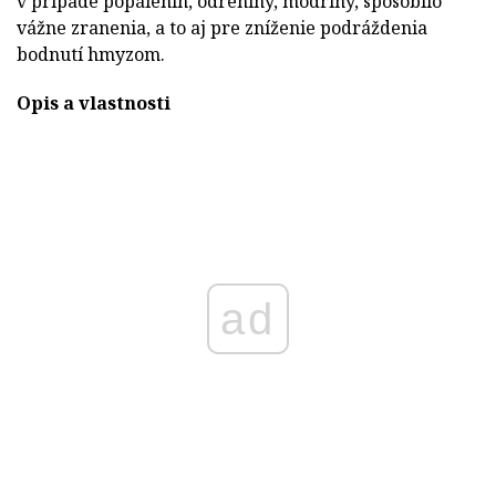
v prípade popálenín, odreniny, modriny, spôsobilo
vážne zranenia, a to aj pre zníženie podráždenia
bodnutí hmyzom.
Opis a vlastnosti
ad