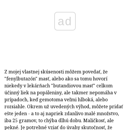
ad
Z mojej vlastnej skúsenosti môžem povedať, že
"fenylbutazón" masť, alebo ako sa tomu hovorí
niekedy v lekárňach "butandiovou masť" celkom
účinný liek na popáleniny, ale takmer nepomáha v
prípadoch, keď gemotoma veľmi hlboká, alebo
rozsiahle. Okrem už uvedených výhod, môžete pridať
ešte jeden - a to aj napriek zdanlivo malé množstvo,
iba 25 gramov, to chýba dlhú dobu. Maličkosť, ale
pekné. Je potrebné vziať do úvahy skutočnosť, že