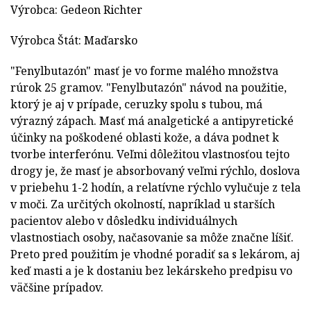
Výrobca: Gedeon Richter
Výrobca Štát: Maďarsko
"Fenylbutazón" masť je vo forme malého množstva
rúrok 25 gramov. "Fenylbutazón" návod na použitie,
ktorý je aj v prípade, ceruzky spolu s tubou, má
výrazný zápach. Masť má analgetické a antipyretické
účinky na poškodené oblasti kože, a dáva podnet k
tvorbe interferónu. Veľmi dôležitou vlastnosťou tejto
drogy je, že masť je absorbovaný veľmi rýchlo, doslova
v priebehu 1-2 hodín, a relatívne rýchlo vylučuje z tela
v moči. Za určitých okolností, napríklad u starších
pacientov alebo v dôsledku individuálnych
vlastnostiach osoby, načasovanie sa môže značne líšiť.
Preto pred použitím je vhodné poradiť sa s lekárom, aj
keď masti a je k dostaniu bez lekárskeho predpisu vo
väčšine prípadov.