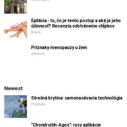
Epilácia - to, čo je tento postup a aká je jeho
účinnosť? Recenzia odstránenie chĺpkov
Krása
Príznaky menopauzy u žien
Zdravie
Newest
Strešná krytina: samonasávacia technológia
Prostota
"Chondroitín-Agos": rysy aplikácie