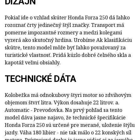
DIZAJN
Pokiaľ ide o vzhľad skúter Honda Forza 250 dá ľahko
rozoznať črty jedinečný štýl značky. Transport má
pomerne impozantné rozmery a medzi kolegami
vyzerá ako skutočný hrdina. Urobíme Ak klasifikáciu
skútre, tento model môže byť ľahko považovaný za
turistické vlastnosť. Pridá kúzlo dobré čelného skla a
kapotáž veľmi obsiahly.
TECHNICKÉ DÁTA
Kolobežka má odnokubovy štyri motor so zdvihovým
objemom štvrť litra. Výkon dosahuje 22 litrov. a.
Automatic - Prevodovka. Na prvý pohľad sa tento
model dáva jasne najavo, že technické špecifikácie
Honda Forza 250 sú určené pre merané, uloženie štýlu
jazdy. Váha 180 libier - nie tak málo o 22 konských síl
motora. Prístrojová doska je jasne vidieť aj za jasného