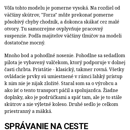
Vôľa tohto modelu je pomerne vysoká. Na rozdiel od
väčšiny skútrov, "Forza" môže prekonať pomerne
pôsobivý chyby chodník, a dokonca skákať cez malé
otvory. Tu samozrejme ovplyvňuje pracovný
suspenzie. Podľa majiteľov väčšiny tlmičov na modeli
dostatočne mocný.
Mnoho bod a pohodlné nosenie. Pohodlne sa sedadlom
pilota je vybavený valčekom, ktorý podporuje v dolnej
časti chrbta. Pristátie - klasický, takmer rovná. Všetky
ovládacie prvky sú umiestnené v rámci ľahký prístup
k nim nie je nijak zložité. Staral som sa o výrobcu a
ako ísť o tento transport páčil a spolujazdca. Žiadne
doplnky, ako je podrúčkami a späť tam, ale je to stále
skútrov a nie výletné koleso. Druhé sedlo je celkom
priestranný a mäkká.
SPRÁVANIE NA CESTE