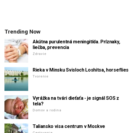
Trending Now
Akútna purulentná meningitída. Príznaky,
liečba, prevencia
Zdravie
Rieka v Minsku Svisloch Loshitsa, horseflies
Tvorenie
Vyrážka na tvári dieťaťa - je signál SOS z
tela?
Domov a rodina
Taliansko visa centrum v Moskve
Cestovanie