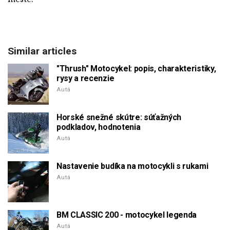
Similar articles
"Thrush" Motocykel: popis, charakteristiky,
rysy a recenzie
Autá
Horské snežné skútre: súťažných
podkladov, hodnotenia
Autá
Nastavenie budíka na motocykli s rukami
Autá
BM CLASSIC 200 - motocykel legenda
Autá