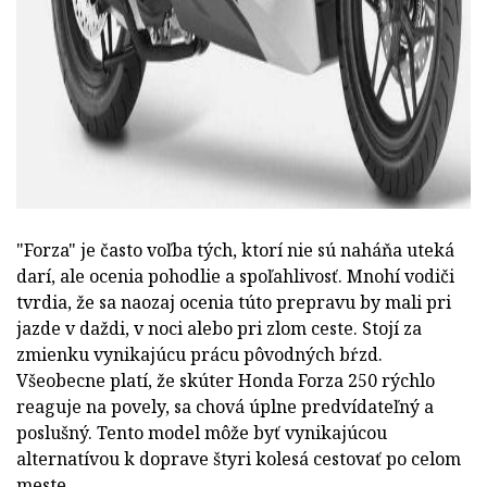
"Forza" je často voľba tých, ktorí nie sú naháňa uteká
darí, ale ocenia pohodlie a spoľahlivosť. Mnohí vodiči
tvrdia, že sa naozaj ocenia túto prepravu by mali pri
jazde v daždi, v noci alebo pri zlom ceste. Stojí za
zmienku vynikajúcu prácu pôvodných bŕzd.
Všeobecne platí, že skúter Honda Forza 250 rýchlo
reaguje na povely, sa chová úplne predvídateľný a
poslušný. Tento model môže byť vynikajúcou
alternatívou k doprave štyri kolesá cestovať po celom
meste.