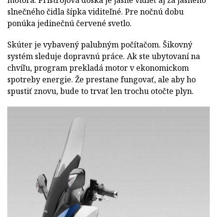
slnečného čidla šípka viditeľné. Pre nočnú dobu
ponúka jedinečnú červené svetlo.
Skúter je vybavený palubným počítačom. Šikovný
systém sleduje dopravnú práce. Ak ste ubytovaní na
chvíľu, program prekladá motor v ekonomickom
spotreby energie. Že prestane fungovať, ale aby ho
spustiť znovu, bude to trvať len trochu otočte plyn.