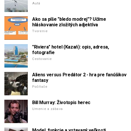
Autá
Ako sa píše "bledo modrej"? Učíme
hláskovanie zložitých adjektíva
Tvorenie
"Riviera" hotel (Kazaň): opis, adresa,
fotografie
Cestovanie
Aliens versus Predátor 2 - hra pre fanúšikov
fantasy
Počítače
Bill Murray: Životopis herec
Umenie a zábava
Model, funkcie a vstavaný veľkosti