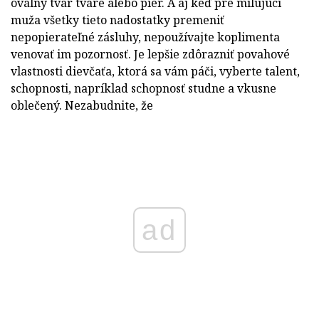
oválny tvar tváre alebo pier. A aj keď pre milujúci
muža všetky tieto nadostatky premeniť
nepopierateľné zásluhy, nepoužívajte koplimenta
venovať im pozornosť. Je lepšie zdôrazniť povahové
vlastnosti dievčaťa, ktorá sa vám páči, vyberte talent,
schopnosti, napríklad schopnosť studne a vkusne
oblečený. Nezabudnite, že
ad