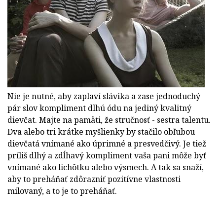
Nie je nutné, aby zaplaví slávika a zase jednoduchý
pár slov kompliment dlhú ódu na jediný kvalitný
dievčat. Majte na pamäti, že stručnosť - sestra talentu.
Dva alebo tri krátke myšlienky by stačilo obľubou
dievčatá vnímané ako úprimné a presvedčivý. Je tiež
príliš dlhý a zdĺhavý kompliment vaša pani môže byť
vnímané ako lichôtku alebo výsmech. A tak sa snaží,
aby to preháňať zdôrazniť pozitívne vlastnosti
milovaný, a to je to preháňať.