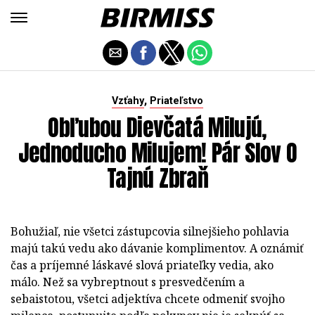
,
Vzťahy
Priateľstvo
Obľubou Dievčatá Milujú,
Jednoducho Milujem! Pár Slov O
Tajnú Zbraň
Bohužiaľ, nie všetci zástupcovia silnejšieho pohlavia
majú takú vedu ako dávanie komplimentov. A oznámiť
čas a príjemné láskavé slová priateľky vedia, ako
málo. Než sa vybreptnout s presvedčením a
sebaistotou, všetci adjektíva chcete odmeniť svojho