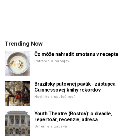
Trending Now
Čo môže nahradiť smotanu v recepte
Potravín a nápojov
Brazílsky putovnej pavúk - zástupca
Guinnessovej knihy rekordov
Novinky a spoločnosť
Youth Theatre (Rostov): o divadle,
repertoár, recenzie, adresa
Umenie a zábava