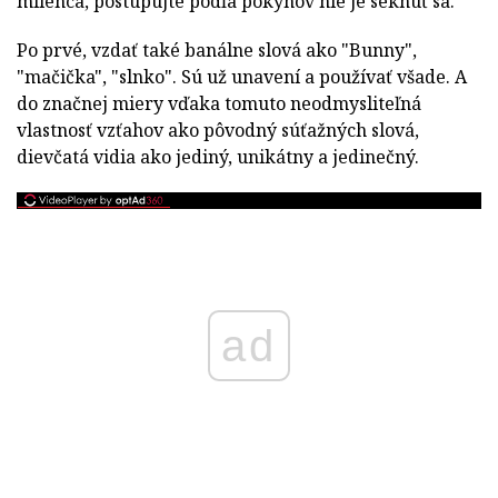
milenca, postupujte podľa pokynov nie je seknúť sa.
Po prvé, vzdať také banálne slová ako "Bunny",
"mačička", "slnko". Sú už unavení a používať všade. A
do značnej miery vďaka tomuto neodmysliteľná
vlastnosť vzťahov ako pôvodný súťažných slová,
dievčatá vidia ako jediný, unikátny a jedinečný.
ad