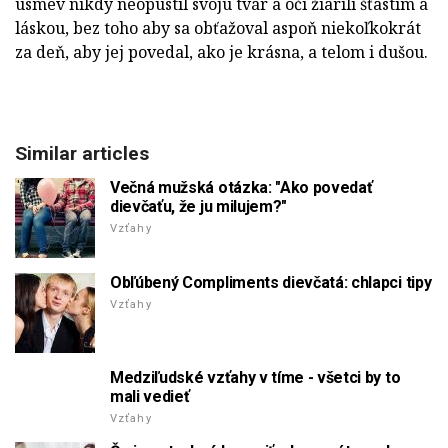
úsmev nikdy neopustil svoju tvár a oči žiarili šťastím a
láskou, bez toho aby sa obťažoval aspoň niekoľkokrát
za deň, aby jej povedal, ako je krásna, a telom i dušou.
Similar articles
Večná mužská otázka: "Ako povedať
dievčaťu, že ju milujem?"
Vzťahy
Obľúbený Compliments dievčatá: chlapci tipy
Vzťahy
Medziľudské vzťahy v tíme - všetci by to
mali vedieť
Vzťahy