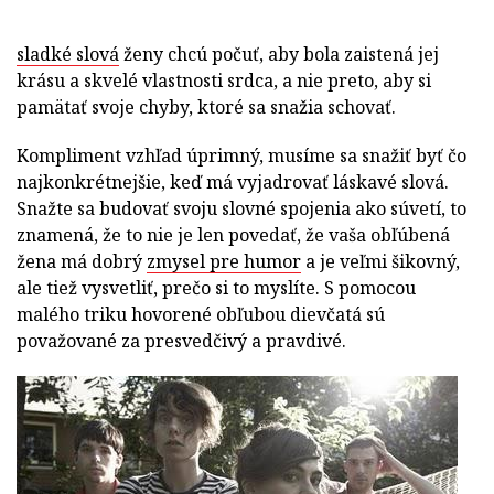
sladké slová
ženy chcú počuť, aby bola zaistená jej
krásu a skvelé vlastnosti srdca, a nie preto, aby si
pamätať svoje chyby, ktoré sa snažia schovať.
Kompliment vzhľad úprimný, musíme sa snažiť byť čo
najkonkrétnejšie, keď má vyjadrovať láskavé slová.
Snažte sa budovať svoju slovné spojenia ako súvetí, to
znamená, že to nie je len povedať, že vaša obľúbená
žena má dobrý
zmysel pre humor
a je veľmi šikovný,
ale tiež vysvetliť, prečo si to myslíte. S pomocou
malého triku hovorené obľubou dievčatá sú
považované za presvedčivý a pravdivé.