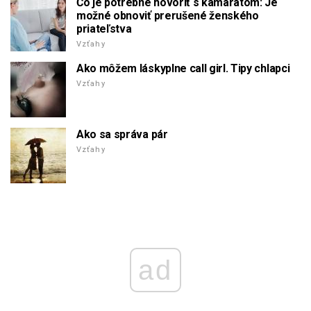
Čo je potrebné hovoriť s kamarátom: Je
možné obnoviť prerušené ženského
priateľstva
Vzťahy
Ako môžem láskyplne call girl. Tipy chlapci
Vzťahy
Ako sa správa pár
Vzťahy
ad