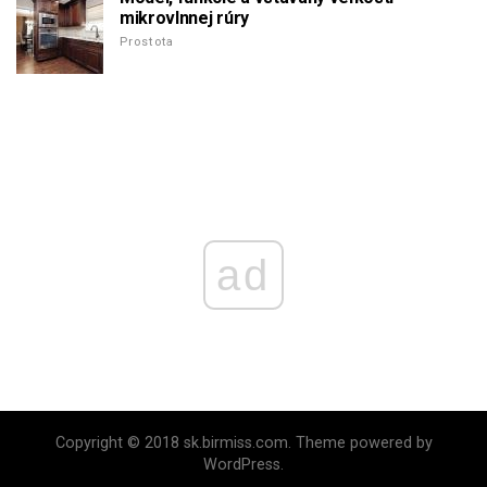
mikrovlnnej rúry
Prostota
ad
Copyright © 2018 sk.birmiss.com. Theme powered by
WordPress.